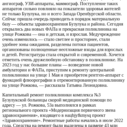
ангиограф, УЗИ-аппараты, маммограф. Поступление таких
аппаратов сильно повлияло на показатели здоровья жителей
не только Бузулука, но и всего Запада Оренбургской области.
Сейчас пришла очередь приводить в порядок материальную
базу — объекты здравоохранения Бузулука и района. Сегодня
открылись два новых ФАПа и прекрасная поликлиника на
улице Рожкова — она и детская, и взрослая. Медучреждение
очень изменилось — стало светлее и просторнее, стали
удобнее зоны ожидания, разделены потоки пациентов,
организованы полноценные неотложные входы для взрослых
и детей. Регистратура стала открытой и современной. Хочется
отметить очень дружелюбную обстановку в поликлинике. На
2023 год у нас большие планы — возведение новой
амбулатории и ФАПа, приступим к ремонту центральной
поликлиники на улице 1 Мая и приобретем рентген-аппарат с
функцией флюорографии в отремонтированную поликлинику
на улице Рожкова, — рассказала Татьяна Леонидовна.
Капитальный ремонт поликлиники комплекса №3
Бузулукской больницы скорой медицинской помощи по
адресу — ул. Рожкова, 53а выполнялся в рамках
регионального проекта «Модернизация первичного звена
здравоохранения», входящего в нацbjyfkmysq проект
«Здравоохранение». Ремонтные работы начались в июле 2022
года. Средства на ремонт были выделены в размере 43 млн