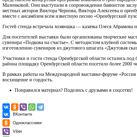
Маленковой. Они выступали в сопровождении баянистов заслу
местных авторов Виктора Чернова, Виктора Алексеева и оренб
вместе с ансамблем всем известную песню «Оренбургский пух
Гостей стенда встречала хозяюшка — казачка Олеся Абрамова и
Для посетителей выставки были организованы творческие мас
сувенира «Подкова на счастье». С методистом клубной систем
изготовлению сувениров из джутового шпагата «Джутовая ска
Участники и гости стенда Оренбургской области остались по
района площадку Оренбургской области посетило более 2000 ч
В рамках работы на Международной выставке-форуме «Россия «
восхищение и гордость.
Понравился материал? Поделись с друзьями в соцсетях!
ВКонтакте
Одноклассники
Viber