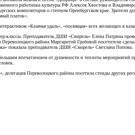
женного работника культуры РФ Алексея Хвостова и Владимира
ургских композиторов о степном Оренбургском крае. Зрители д
овый платок».
нтерактивом «Казачья удаль», «посвящая» всех желающих в каза
тер-классы. Преподаватель ДШИ «Свирель» Елена Патрина прове
ы Переволоцкого района Маргаритой Гробовой посетители сделал
зка» показала преподаватель ДШИ «Свирель» Светлана Попова.
д большим впечатлением от душевности и теплоты мероприятий 
еловек.
, делегация Переволоцкого района посетила стенды других рег