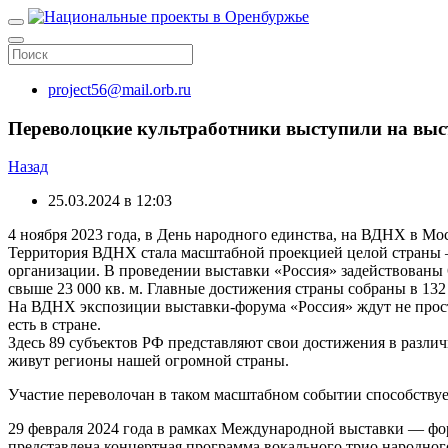
project56@mail.orb.ru
Переволоцкие культработники выступили на выс
Назад
25.03.2024 в 12:03
4 ноября 2023 года, в День народного единства, на ВДНХ в М
Территория ВДНХ стала масштабной проекцией целой страны —
организации. В проведении выставки «Россия» задействованы 
свыше 23 000 кв. м. Главные достижения страны собраны в 13
На ВДНХ экспозиции выставки-форума «Россия» ждут не прост
есть в стране.
Здесь 89 субъектов РФ представляют свои достижения в различ
живут регионы нашей огромной страны.
Участие переволочан в таком масштабном событии способствуе
29 февраля 2024 года в рамках Международной выставки — фор
представлена концертная программа вокального трио народно