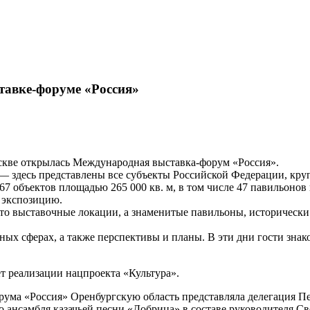
тавке-форуме «Россия»
оскве открылась Международная выставка-форум «Россия».
 здесь представлены все субъекты Российской Федерации, кру
67 объектов площадью 265 000 кв. м, в том числе 47 павильоно
2 экспозицию.
о выставочные локации, а знаменитые павильоны, исторически 
ных сферах, а также перспективы и планы. В эти дни гости зна
т реализации нацпроекта «Культура».
ума «Россия» Оренбургскую область представляла делегация Пе
го ансамбля казачьей песни «Добрица» в составе руководителя