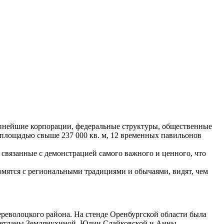
пнейшие корпорации, федеральные структуры, общественные
в площадью свыше 237 000 кв. м, 12 временных павильонов
связанные с демонстрацией самого важного и ценного, что
комятся с региональными традициями и обычаями, видят, чем
револоцкого района. На стенде Оренбургской области была
 Светланы Землянухиной, Юлии Слайковской и Анны