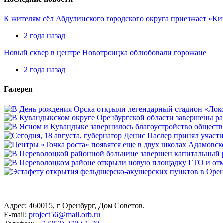
К жителям сёл Абдулинского городского округа приезжает «К
2 года назад
Новый сквер в центре Новотроицка облюбовали горожане
2 года назад
Галерея
Адрес: 460015, г Оренбург, Дом Советов.
E-mail:
project56@mail.orb.ru