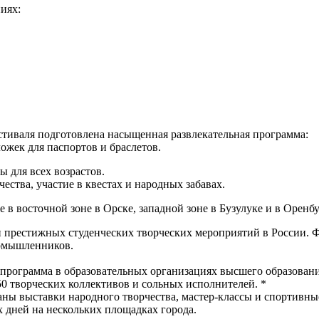
ниях:
стиваля подготовлена насыщенная развлекательная программа:
ожек для паспортов и браслетов.
 для всех возрастов.
ества, участие в квестах и народных забавах.
в восточной зоне в Орске, западной зоне в Бузулуке и в Оренбу
 престижных студенческих творческих мероприятий в России. Ф
номышленников.
 программа в образовательных организациях высшего образован
50 творческих коллективов и сольных исполнителей. *
ваны выставки народного творчества, мастер-классы и спортивн
х дней на нескольких площадках города.