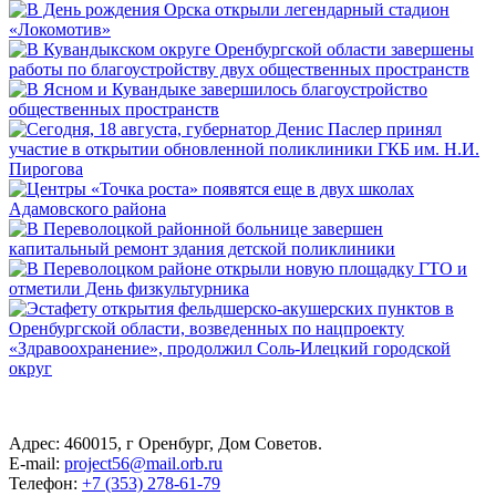
Адрес: 460015, г Оренбург, Дом Советов.
E-mail:
project56@mail.orb.ru
Телефон:
+7 (353) 278-61-79