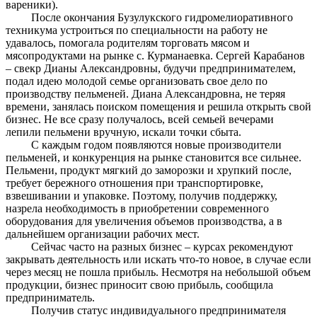
вареники).
После окончания Бузулукского гидромелиоративного
техникума устроиться по специальности на работу не
удавалось, помогала родителям торговать мясом и
мясопродуктами на рынке с. Курманаевка. Сергей Карабанов
– свекр Дианы Александровны, будучи предпринимателем,
подал идею молодой семье организовать свое дело по
производству пельменей. Диана Александровна, не теряя
времени, занялась поиском помещения и решила открыть свой
бизнес. Не все сразу получалось, всей семьей вечерами
лепили пельмени вручную, искали точки сбыта.
С каждым годом появляются новые производители
пельменей, и конкуренция на рынке становится все сильнее.
Пельмени, продукт мягкий до заморозки и хрупкий после,
требует бережного отношения при транспортировке,
взвешивании и упаковке. Поэтому, получив поддержку,
назрела необходимость в приобретении современного
оборудования для увеличения объемов производства, а в
дальнейшем организации рабочих мест.
Сейчас часто на разных бизнес – курсах рекомендуют
закрывать деятельность или искать что-то новое, в случае если
через месяц не пошла прибыль. Несмотря на небольшой объем
продукции, бизнес приносит свою прибыль, сообщила
предприниматель.
Получив статус индивидуального предпринимателя