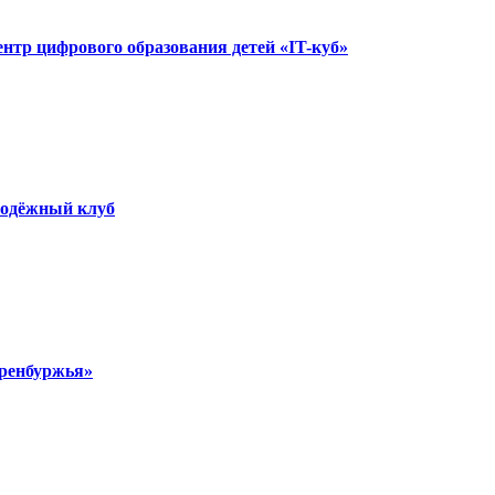
ентр цифрового образования детей «IT-куб»
лодёжный клуб
ренбуржья»