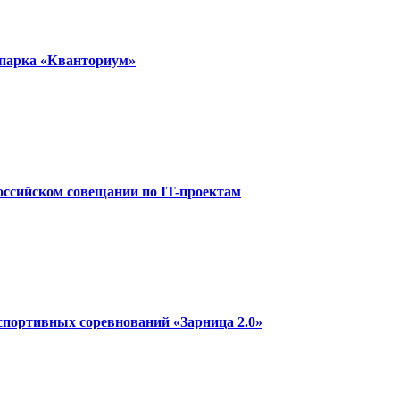
опарка «Кванториум»
оссийском совещании по IT-проектам
спортивных соревнований «Зарница 2.0»